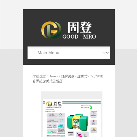
你在这里：
Home
/
洗眼设备
/
便携式
/
34升/9加
仑手提便携式洗眼器